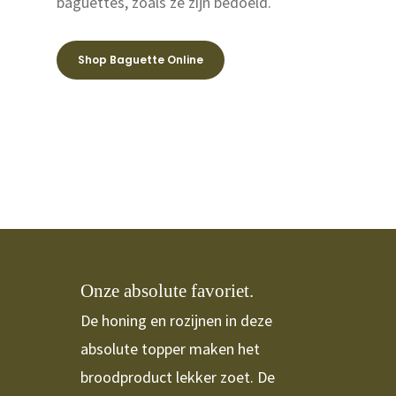
baguettes, zoals ze zijn bedoeld.
Belegde broodjes
Shop Baguette Online
Webshop
Contact & Route
Over De Boulanger
De Boulanger
Rijsdijk 11
3161HK – Rhoon
Onze absolute favoriet.
T: 06-82387993
De honing en rozijnen in deze
E: info@deboulanger.nl
absolute topper maken het
broodproduct lekker zoet. De