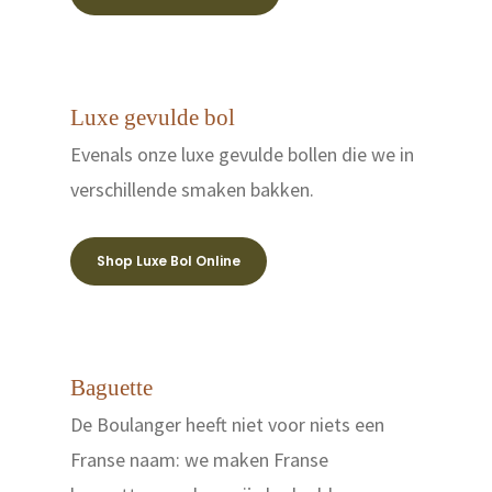
Luxe gevulde bol
Evenals onze luxe gevulde bollen die we in
verschillende smaken bakken.
(Café) De Boulanger is
geopend van woensda
zaterdag van 8.00 - 16.0
Shop Luxe Bol Online
Vrijdag van 8.00 - 17.00 
Over De Boulanger
Baguette
Alles is brood
De Boulanger heeft niet voor niets een
Less waste
Franse naam: we maken Franse
Blogs & Recepten