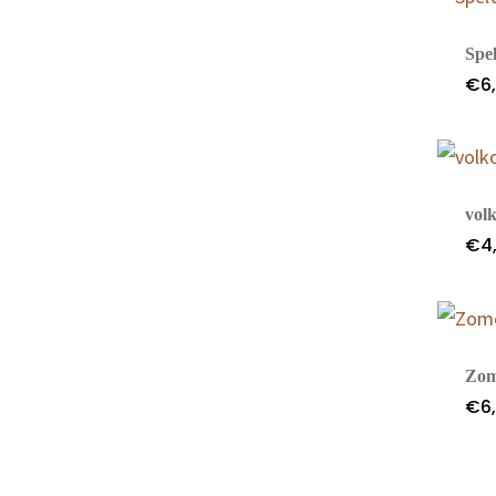
Spel
€
6
vol
€
4
Zom
€
6