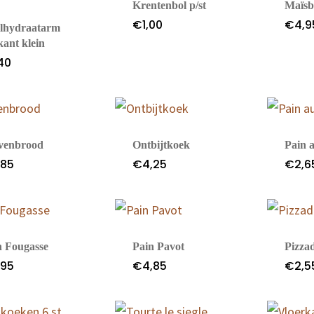
Krentenbol p/st
Maïsb
€
1,00
€
4,9
lhydraatarm
kant klein
,40
jvenbrood
Ontbijtkoek
Pain 
,85
€
4,25
€
2,6
n Fougasse
Pain Pavot
Pizza
,95
€
4,85
€
2,5