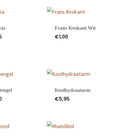
cia
Frans Krokant Wit
5
€
1,00
tengel
Koolhydraatarm
0
€
5,95