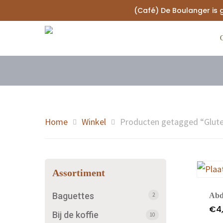
(Café) De Boulanger is 
Home
Winkel
Producten getagged “Glut
Assortiment
Baguettes
2
Abd
€
4
Hit enter to search or ESC to close
Bij de koffie
10