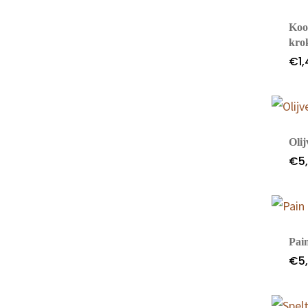
Koo
kro
€
1
Oli
€
5
Pai
€
5