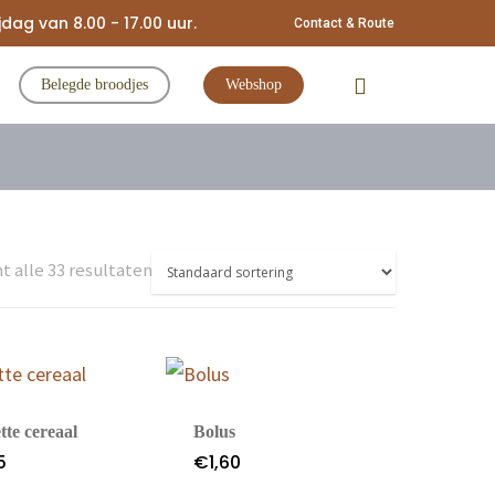
ag van 8.00 - 17.00 uur.
Contact & Route
Belegde broodjes
Webshop
t alle 33 resultaten
tte cereaal
Bolus
5
€
1,60