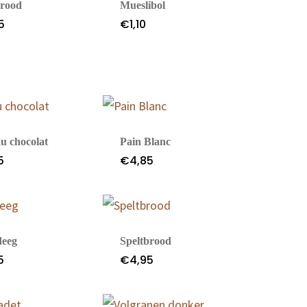
rood
Mueslibol
5
€
1,10
Over De Boulanger
De Boulanger
Rijsdijk 11
3161HK – Rhoon
au chocolat
Pain Blanc
5
€
4,85
T: 06-82387993
E: info@deboulanger.nl
deeg
Speltbrood
5
€
4,95