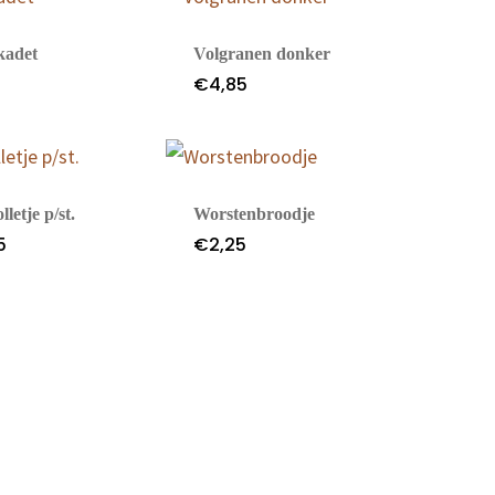
kadet
Volgranen donker
0
€
4,85
lletje p/st.
Worstenbroodje
5
€
2,25