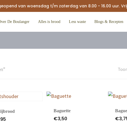
geopend van woensdag t/m zaterdag van 8.00 - 16.00 uur. Vrijd
Over De Boulanger
Alles is brood
Less waste
Blogs & Recepten
Gluten
en”
Toon
Baguette
Bague
ijbrood
€
3,50
€
3,7
,95