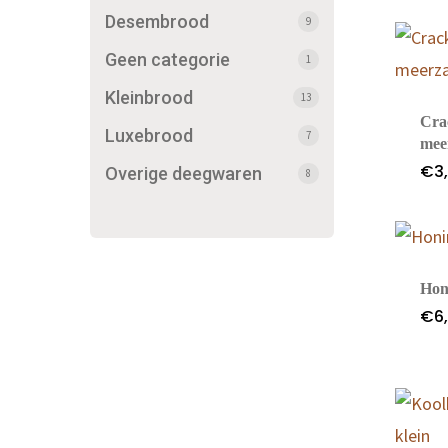
Desembrood
9
Geen categorie
1
Kleinbrood
13
Cra
Luxebrood
7
mee
€
3
Overige deegwaren
8
Hon
€
6