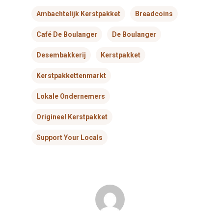
Ambachtelijk Kerstpakket
Breadcoins
Contact & Route
Café De Boulanger
De Boulanger
Desembakkerij
Kerstpakket
Over De Boulanger
De Boulanger
Kerstpakkettenmarkt
Rijsdijk 11
Lokale Ondernemers
3161HK – Rhoon
Origineel Kerstpakket
T: 06-82387993
Support Your Locals
E: info@deboulanger.nl