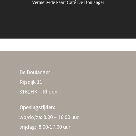
Vernieuwde kaart Café De Boulanger
De Boulanger
Rijsdijk 11
3161HK – Rhoon
Openingstijden:
wo/do/za: 8.00 – 16.00 uur
vrijdag: 8.00-17.00 uur