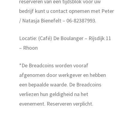
reserveren van een tijdsblok voor uw
bedrijf kunt u contact opnemen met
Peter
/ Natasja Bienefelt – 06-82387993.
(Café) De Boulanger is
geopend van woensda
Locatie: (Café) De Boulanger – Rijsdijk 11
zaterdag van 8.00 - 16.0
Vrijdag van 8.00 - 17.00 
– Rhoon
*De Breadcoins worden vooraf
Over De Boulanger
afgenomen door werkgever en hebben
Alles is brood
een bepaalde waarde.
De Breadcoins
verliezen hun geldigheid na het
Less waste
evenement. Reserveren verplicht.
Blogs & Recepten
Belegde broodjes
Webshop