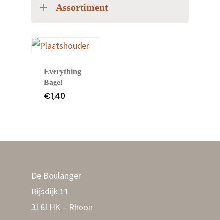
Assortiment
Over De Boulanger
Alles is brood
Less waste
Everything
Bagel
Blogs & Recepten
€
1,40
Belegde broodje
Webshop
Contact & Route
De Boulanger
Rijsdijk 11
Over De Boulanger
3161HK – Rhoon
De Boulanger