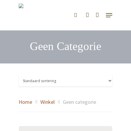
Hit enter to search or ESC to close
Geen Categorie
Home
Winkel
Geen categorie
(Café) De Boulanger is
geopend van woensda
zaterdag van 8.00 - 16.0
Vrijdag van 8.00 - 17.00 