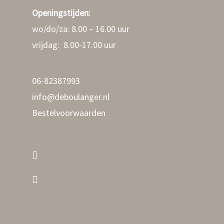
Openingstijden:
Rijsdijk 11
wo/do/za: 8.00 – 16.00 uur
3161HK – Rhoon
vrijdag: 8.00-17.00 uur
T: 06-82387993
E: info@deboulanger.nl
06-82387993
info@deboulanger.nl
Bestelvoorwaarden